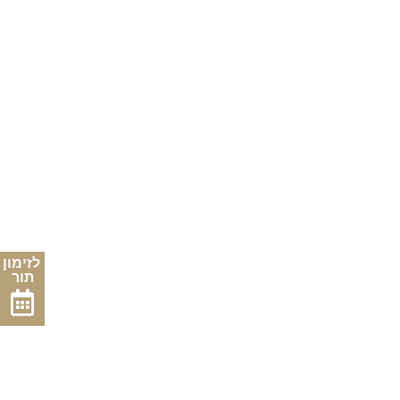
לזימון
תור