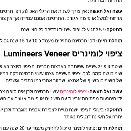
אחידות רבה יותר.
עשה ואל תעשה:
אין צורך לשנות את הרגלי האכילה, דפי חרסינ
אריזות למשל או פיצוח אגוזים. החרסינה אמנם עמידה אך אין צור
תחזוקה:
יש להגיע לטיפול שיננית ובדיקה כל חצי שנה.
תוחלת חיים:
דפי חרסינה מחזיקים מעמד כ-10 עד 15 שנה גם ללא תחזוקה. החומר עמיד מאוד וההדבקה על השיניים חזקה.
ציפוי לומינריס Lumineers Veneer
שיטת ציפוי לשיניים שפותחה בארצות הברית. הציפוי מיוצר באופן 
שיניים שהוסמכו לכך. ציפוי השיניים עצמו עשוי חרסינה דקה במיו
של השיניים בשיוף ועל אמצעי שחזור אחרי כמו כתרים וגשרים.
עשה ואל תעשה:
ציפוי לומינריס
עשוי חרסינה ולכן אינו סופח צב
ידי הימנעות מפתיחת אריזות עם השיניים או פיצוח אגוזים עם השי
תחזוקה:
בשולי הציפוי ישנה נטייה לצבירת אבנית מוגברת ולכן 
יתרה על היגיינה דנטלית נאותה.
תוחלת חיים:
ציפוי לומינריס יכול להחזיק מעמד עד 20 שנה עם תחזוקה נכונה.