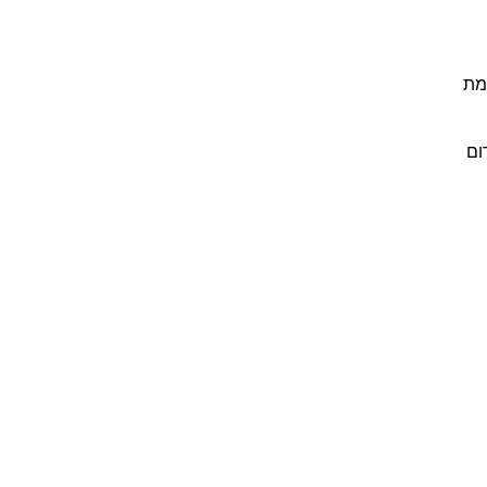
מת
ום