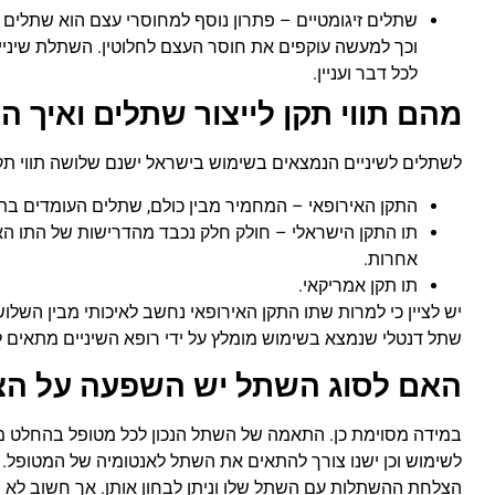
שתלים זיגומטיים – פתרון נוסף למחוסרי עצם הוא שתלים 
וכך למעשה עוקפים את חוסר העצם לחלוטין. השתלת שיניים
לכל דבר ועניין.
מהם תווי תקן לייצור שתלים ואיך ה
לשתלים לשיניים הנמצאים בשימוש בישראל ישנם שלושה תווי תק
התקן האירופאי – המחמיר מבין כולם, שתלים העומדים בתו
תו התקן הישראלי – חולק חלק נכבד מהדרישות של התו האי
אחרות.
תו תקן אמריקאי.
יש לציין כי למרות שתו התקן האירופאי נחשב לאיכותי מבין השלו
שתל דנטלי שנמצא בשימוש מומלץ על ידי רופא השיניים מתאים 
האם לסוג השתל יש השפעה על ה
במידה מסוימת כן. התאמה של השתל הנכון לכל מטופל בהחלט 
לשימוש וכן ישנו צורך להתאים את השתל לאנטומיה של המטופל. 
הצלחת ההשתלות עם השתל שלו וניתן לבחון אותן. אך חשוב לא 