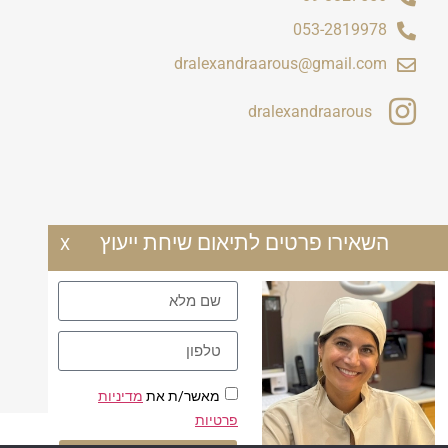
053-2819978
dralexandraarous@gmail.com
dralexandraarous
השאירו פרטים לתיאום שיחת ייעוץ
X
מאשר/ת את
מדיניות
פרטיות