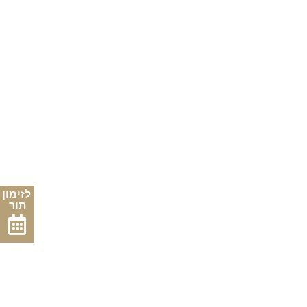
לזימון
תור