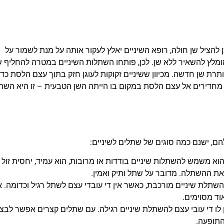
הציל שן חולה, רופא השיניים יאלץ לעקור אותה על מנת לשמור על
ומלץ להשאיר ללא שן. לכן, פותחו השתלות השיניים במטרה להחליף ש
ת שן חדשה. מכיוון ששיניים זקוקות לעוגן חזק בתוך עצם הלסת כדי
מחדירים אל עצם הלסת במקום בו הייתה השן הטבעית – זו היא השת
ם, ישנם כמה סוגים של שתלים לשיניים:
הוא משמש להשתלות שיניים בודדות או מרובות, הוא עמיד, יחסית זול 
את ההשתלה. מדובר על שתל ותיק ואמין.
לת שיניים מורכבת, כאשר אין די עובדי עצם לשתל רגיל וכדומה. א
ד מסוימים.
לו די עובי עצם להשתלת שיניים רגילה. עם שתלים קצרים אפשר לבצ
התופעה.