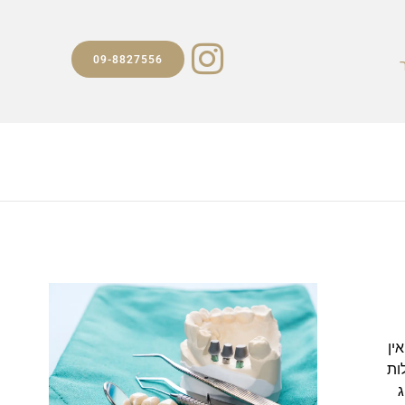
09-8827556
ין
ות
ג