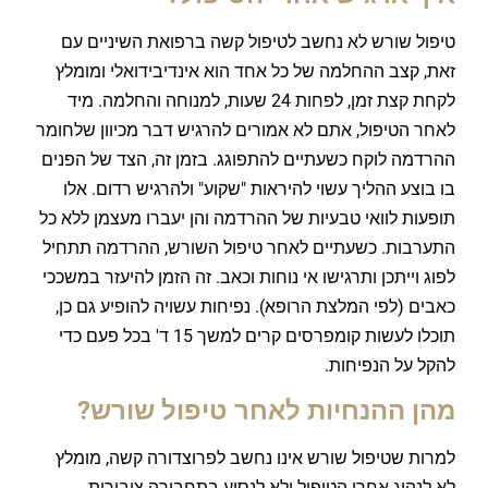
טיפול שורש לא נחשב לטיפול קשה ברפואת השיניים עם
זאת, קצב ההחלמה של כל אחד הוא אינדיבידואלי ומומלץ
לקחת קצת זמן, לפחות 24 שעות, למנוחה והחלמה. מיד
לאחר הטיפול, אתם לא אמורים להרגיש דבר מכיוון שלחומר
ההרדמה לוקח כשעתיים להתפוגג. בזמן זה, הצד של הפנים
בו בוצע ההליך עשוי להיראות "שקוע" ולהרגיש רדום. אלו
תופעות לוואי טבעיות של ההרדמה והן יעברו מעצמן ללא כל
התערבות. כשעתיים לאחר טיפול השורש, ההרדמה תתחיל
לפוג וייתכן ותרגישו אי נוחות וכאב. זה הזמן להיעזר במשככי
כאבים (לפי המלצת הרופא). נפיחות עשויה להופיע גם כן,
תוכלו לעשות קומפרסים קרים למשך 15 ד' בכל פעם כדי
להקל על הנפיחות.
מהן ההנחיות לאחר טיפול שורש?
למרות שטיפול שורש אינו נחשב לפרוצדורה קשה, מומלץ
לא לנהוג אחרי הטיפול ולא לנסוע בתחבורה ציבורית.