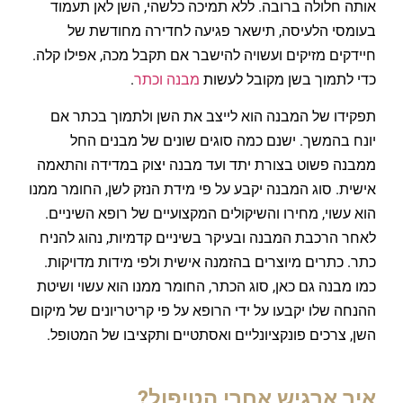
אותה חלולה ברובה. ללא תמיכה כלשהי, השן לאן תעמוד
בעומסי הלעיסה, תישאר פגיעה לחדירה מחודשת של
חיידקים מזיקים ועשויה להישבר אם תקבל מכה, אפילו קלה.
כדי לתמוך בשן מקובל לעשות
מבנה וכתר
.
תפקידו של המבנה הוא לייצב את השן ולתמוך בכתר אם
יונח בהמשך. ישנם כמה סוגים שונים של מבנים החל
ממבנה פשוט בצורת יתד ועד מבנה יצוק במדידה והתאמה
אישית. סוג המבנה יקבע על פי מידת הנזק לשן, החומר ממנו
הוא עשוי, מחירו והשיקולים המקצועיים של רופא השיניים.
לאחר הרכבת המבנה ובעיקר בשיניים קדמיות, נהוג להניח
כתר. כתרים מיוצרים בהזמנה אישית ולפי מידות מדויקות.
כמו מבנה גם כאן, סוג הכתר, החומר ממנו הוא עשוי ושיטת
ההנחה שלו יקבעו על ידי הרופא על פי קריטריונים של מיקום
השן, צרכים פונקציונליים ואסתטיים ותקציבו של המטופל.
איך ארגיש אחרי הטיפול?