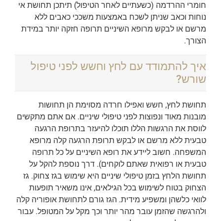
חומרי ההרדמה (כשעתיים לאחר הטיפול) תיתכן תחושת אי
נוחות וכאב שניתן לשכח באמצעות משככי כאבים ללא
מרשם או לבקש מרופא השיניים תרופה חזקה יותר במידת
הצורך.
איך להתמודד עם לחץ וחשש לפני טיפול
שורש?
תחושת לחץ, חשש ואפילו חרדה מסוימת הן תחושות
מובנות מאוד ונפוצות לפני טיפולי שיניים. אם אתם מתקשים
לווסת את הרגשות הללו תוכלו להיעזר בתרופת הרגעה
טבעית ללא מרשם או לבקש תרופת הרגעה קלה מרופא
המשפחה. חשוב ליידע את רופא השיניים על כל תרופה
טבעית או רפואית שאתם לוקחים). דרך נוספת להקל על
תחושת הלחץ בזמן טיפולי שיניים היא שימוש בגז צחוק. גז
הצחוק בטוח לשימוש בכל הגילאים, אינו משאיר תופעות
לוואי כלשהן ומשפיע מידית. הגז גורם לתחושת אופוריה קלה
ולהרגשה שהזמן עובר מהר יותר וכך מקל על המטופל. עבור