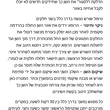
הדלקת ו"לסגור" את השן כך שחיידקים חדשים לא יוכלו
לקבל אחיזה באזור.
טיפול שורש נעשה בדרך כלל בשני חלקים:
ניקוי וחיטוי
– הרופא ירדים את אזור השן החולה בהרדמה
מקומית. לאחר מכן הוא יסלק בעזרת מכשור דנטלי את
החלקים הפגועים של השן החל מהכותרת, דרך מוך השן ועד
לתעלות השורשים. הרופא ינקה, ירחיב ויחטא היטב את
תעלות השורש ואם יש צורך יניח חומר מחטא לשחרור איטי.
לאחר הטיפול הראשוני, השן תישאר חלולה חלקית או לגמרי,
אם הטיפול היה נרחב, מרבית הכותרת שלה תוסר גם כן.
שיקום השן
– השלב השני הוא שיקום השן על ידי סתימת
שורש או מבנה שיקומי (פרטים בהמשך) וכתר. המטרה כאן
היא לשחזר כמה שניתן את צורתה הטבעית של השן כך
שתשתלב היטב בקשת השיניים.
כל מפגש נמשך בדרך כלל בין 30 דקות לשעה, במקרים
מורכבים ייתכן שהטיפול הראשוני ימשך כשעה וחצי. לעיתים,