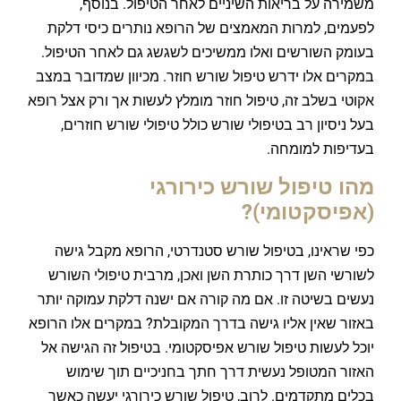
משמירה על בריאות השיניים לאחר הטיפול. בנוסף,
לפעמים, למרות המאמצים של הרופא נותרים כיסי דלקת
בעומק השורשים ואלו ממשיכים לשגשג גם לאחר הטיפול.
במקרים אלו ידרש טיפול שורש חוזר. מכיוון שמדובר במצב
אקוטי בשלב זה, טיפול חוזר מומלץ לעשות אך ורק אצל רופא
בעל ניסיון רב בטיפולי שורש כולל טיפולי שורש חוזרים,
בעדיפות למומחה.
מהו טיפול שורש כירורגי
(אפיסקטומי)?
כפי שראינו, בטיפול שורש סטנדרטי, הרופא מקבל גישה
לשורשי השן דרך כותרת השן ואכן, מרבית טיפולי השורש
נעשים בשיטה זו. אם מה קורה אם ישנה דלקת עמוקה יותר
באזור שאין אליו גישה בדרך המקובלת? במקרים אלו הרופא
יוכל לעשות טיפול שורש אפיסקטומי. בטיפול זה הגישה אל
האזור המטופל נעשית דרך חתך בחניכיים תוך שימוש
בכלים מתקדמים. לרוב, טיפול שורש כירורגי יעשה כאשר