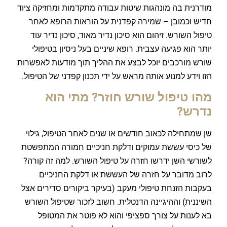
מודרנית בה מונהגות שיטות עבודה מתקדמות ומחזיקה ציוד
חדיש וכמובן – שמירה קפדנית על הוראות הרופא לאחר
טיפול השורש. זיהום הוא סיכון נדיר מאוד, סיכון נדיר עוד
יותר הוא פגיעה עצבית. רופא שיניים בעל ניסיון בטיפולי
שורש מורכבים יוכל לבצע את ההליך תוך מודעות לאפשרות
הזו וידע למנוע אותה מראש על ידי תכנון קפדני של הטיפול.
מהו טיפול שורש חוזר? מתי הוא
נדרש?
שן שמתחילה לכאוב חודשים או שנים לאחר הטיפול, גילוי
של כיסי עששת עמוקים ודלקת חניכיים חמורה המתפשטת
לשורשי השן ידרשו חזרה על טיפול השורש. למה זה קורה?
לרוב מדובר על חזרה של העששת או דלקת החניכיים
בעקבות הזנחת טיפולי מעקב (בעיקר ביקורים סדירים אצל
השיננית) וההיגיינה הדנטלית. חשוב לזכור שטיפול השורש
בא לענות על צורך ספציפי והוא לא פוטר את המטופל